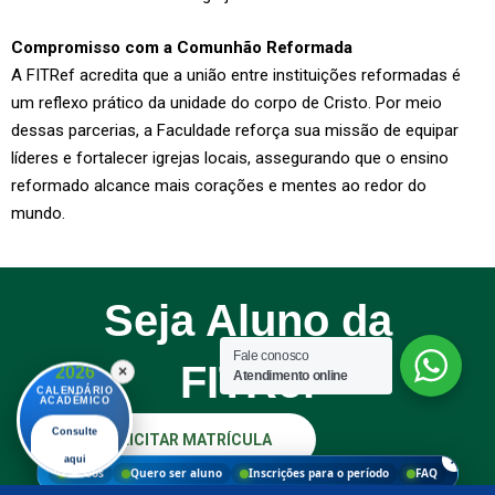
Compromisso com a Comunhão Reformada
A FITRef acredita que a união entre instituições reformadas é
um reflexo prático da unidade do corpo de Cristo. Por meio
dessas parcerias, a Faculdade reforça sua missão de equipar
líderes e fortalecer igrejas locais, assegurando que o ensino
reformado alcance mais corações e mentes ao redor do
mundo.
Seja Aluno da
Fale conosco
FITRef
2026
×
Atendimento online
CALENDÁRIO
ACADÊMICO
Consulte
SOLICITAR MATRÍCULA
×
aqui
Cursos
Quero ser aluno
Inscrições para o período
FAQ