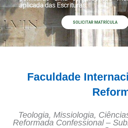
aplicada das Escrituras.
SOLICITAR MATRÍCULA
Faculdade Internac
Refor
Teologia, Missiologia, Ciên
Reformada Confessional – Submi