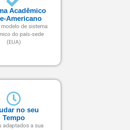
ema Acadêmico
te-Americano
 modelo de sistema
mico do país-sede
(EUA)
udar no seu
Tempo
s adaptados a sua