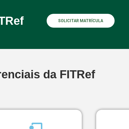
ITRef
SOLICITAR MATRÍCULA
renciais da FITRef