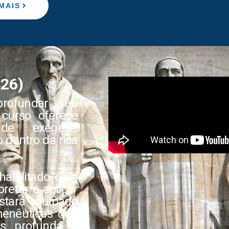
MAIS
026)
rofundar seu
 curso oferece
de exegese,
o dentro da rica
 habilitado com
retar e aplicar
estará equipado
menêuticas que
s profunda e