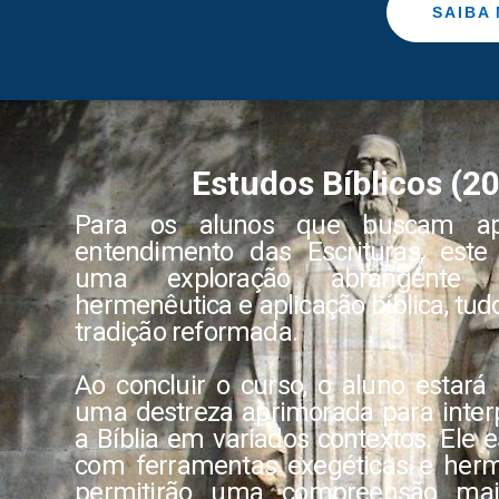
SAIBA 
Estudos Bíblicos (2
Para os alunos que buscam ap
entendimento das Escrituras, este
uma exploração abrangente 
hermenêutica e aplicação bíblica, tud
tradição reformada.
Ao concluir o curso, o aluno estará
uma destreza aprimorada para interp
a Bíblia em variados contextos. Ele 
com ferramentas exegéticas e her
permitirão uma compreensão mai