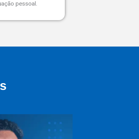
tuação pessoal.
s