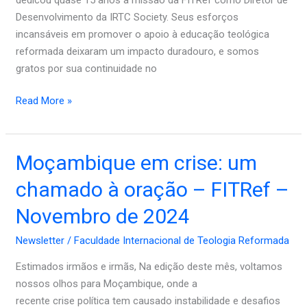
Dezembro
Desenvolvimento da IRTC Society. Seus esforços
de
incansáveis em promover o apoio à educação teológica
2024
reformada deixaram um impacto duradouro, e somos
gratos por sua continuidade no
Read More »
Moçambique
Moçambique em crise: um
em
chamado à oração – FITRef –
crise:
um
Novembro de 2024
chamado
Newsletter
/
Faculdade Internacional de Teologia Reformada
à
oração
Estimados irmãos e irmãs, Na edição deste mês, voltamos
–
nossos olhos para Moçambique, onde a
FITRef
recente crise política tem causado instabilidade e desafios