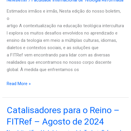
Newsletter
/
Faculdade Internacional de Teologia Reformada
FITRef
Estimados irmãos e irmãs, Nesta edição do nosso boletim,
–
o
Setembro
artigo A contextualização na educação teológica intercultura
de
l explora os muitos desafios envolvidos no aprendizado e
2024
ensino da teologia em meio a múltiplas culturas, idiomas,
dialetos e contextos sociais, e as soluções que
a FITRef vem encontrando para lidar com as diversas
realidades que encontramos no nosso corpo discente
global. À medida que enfrentamos os
Read More »
Catalisadores
Catalisadores para o Reino –
para
FITRef – Agosto de 2024
o
Reino