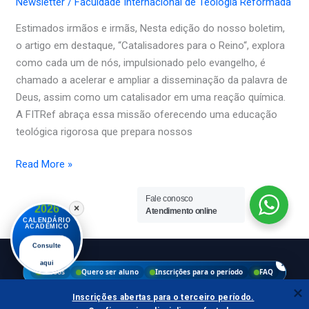
Newsletter
/
Faculdade Internacional de Teologia Reformada
–
Estimados irmãos e irmãs, Nesta edição do nosso boletim,
FITRef
o artigo em destaque, “Catalisadores para o Reino“, explora
–
como cada um de nós, impulsionado pelo evangelho, é
Agosto
chamado a acelerar e ampliar a disseminação da palavra de
de
Deus, assim como um catalisador em uma reação química.
2024
A FITRef abraça essa missão oferecendo uma educação
teológica rigorosa que prepara nossos
Read More »
Fale conosco
2026
×
Atendimento online
CALENDÁRIO
ACADÊMICO
Consulte
×
aqui
Cursos
Quero ser aluno
Inscrições para o período
FAQ
Copyright © 2026 Faculdade Internacional de Teologia
Inscrições abertas para o terceiro período.
Reformada