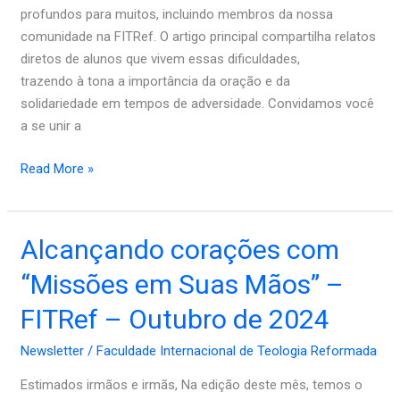
–
profundos para muitos, incluindo membros da nossa
Novembro
comunidade na FITRef. O artigo principal compartilha relatos
de
diretos de alunos que vivem essas dificuldades,
2024
trazendo à tona a importância da oração e da
solidariedade em tempos de adversidade. Convidamos você
a se unir a
Read More »
Alcançando
Alcançando corações com
corações
“Missões em Suas Mãos” –
com
“Missões
FITRef – Outubro de 2024
em
Newsletter
/
Faculdade Internacional de Teologia Reformada
Suas
Mãos”
Estimados irmãos e irmãs, Na edição deste mês, temos o
–