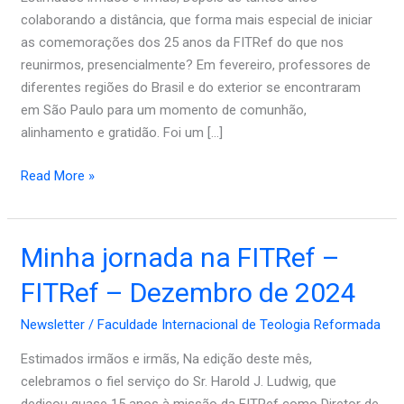
de
colaborando a distância, que forma mais especial de iniciar
2025
as comemorações dos 25 anos da FITRef do que nos
reunirmos, presencialmente? Em fevereiro, professores de
diferentes regiões do Brasil e do exterior se encontraram
em São Paulo para um momento de comunhão,
alinhamento e gratidão. Foi um […]
Read More »
Minha
Minha jornada na FITRef –
jornada
FITRef – Dezembro de 2024
na
FITRef
Newsletter
/
Faculdade Internacional de Teologia Reformada
–
Estimados irmãos e irmãs, Na edição deste mês,
FITRef
celebramos o fiel serviço do Sr. Harold J. Ludwig, que
–
dedicou quase 15 anos à missão da FITRef como Diretor de