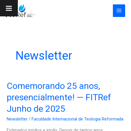
Ir
para
o
conteúdo
Newsletter
Comemorando
Comemorando 25 anos,
25
presencialmente! — FITRef
anos,
presencialmente!
Junho de 2025
—
Newsletter
/
Faculdade Internacional de Teologia Reformada
FITRef
Junho
Estimados irmãos e irmãs, Depois de tantos anos