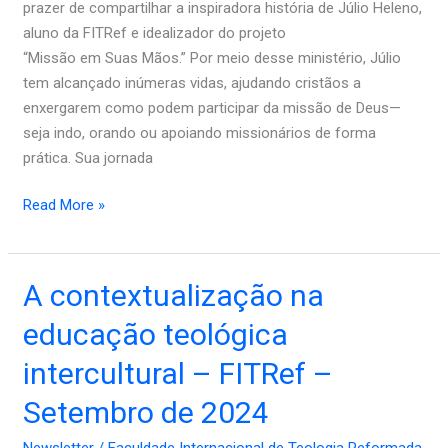
prazer de compartilhar a inspiradora história de Júlio Heleno,
FITRef
aluno da FITRef e idealizador do projeto
–
“Missão em Suas Mãos.” Por meio desse ministério, Júlio
Outubro
tem alcançado inúmeras vidas, ajudando cristãos a
de
enxergarem como podem participar da missão de Deus—
2024
seja indo, orando ou apoiando missionários de forma
prática. Sua jornada
Read More »
A
A contextualização na
contextualização
educação teológica
na
educação
intercultural – FITRef –
teológica
Setembro de 2024
intercultural
–